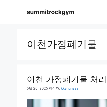
컨
텐
summitrockgym
츠
로
건
너
뛰
이천가정폐기물
기
이천 가정폐기물 처리
5월 26, 2025
작성자:
kkangnaaa