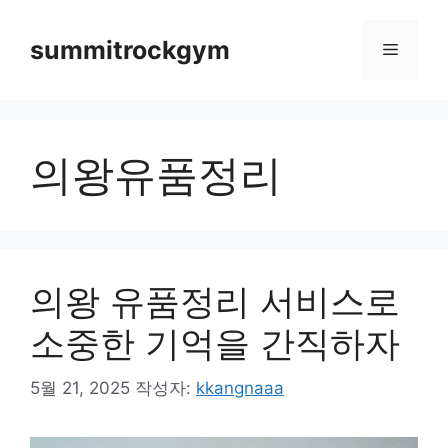
컨
텐
summitrockgym
메
츠
로
뉴
건
너
의왕유품정리
뛰
기
의왕 유품정리 서비스로
소중한 기억을 간직하자
5월 21, 2025
작성자:
kkangnaaa