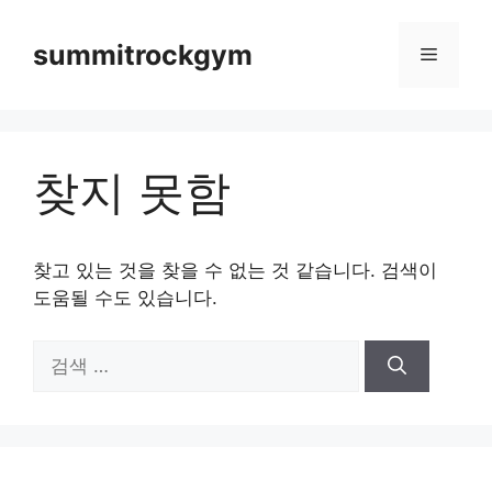
컨
텐
summitrockgym
메
츠
로
뉴
건
너
찾지 못함
뛰
기
찾고 있는 것을 찾을 수 없는 것 같습니다. 검색이
도움될 수도 있습니다.
검
색: