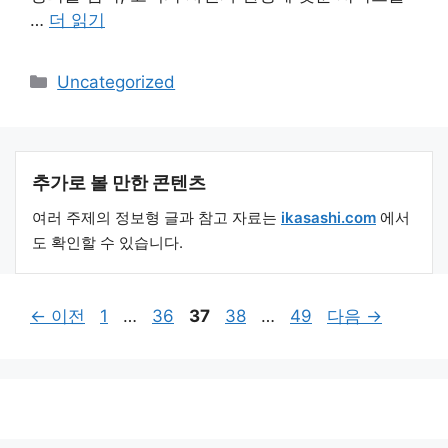
…
더 읽기
카
Uncategorized
테
고
리
추가로 볼 만한 콘텐츠
여러 주제의 정보형 글과 참고 자료는
ikasashi.com
에서
도 확인할 수 있습니다.
페
페
페
페
페
←
이전
1
…
36
37
38
…
49
다음
→
이
이
이
이
이
지
지
지
지
지