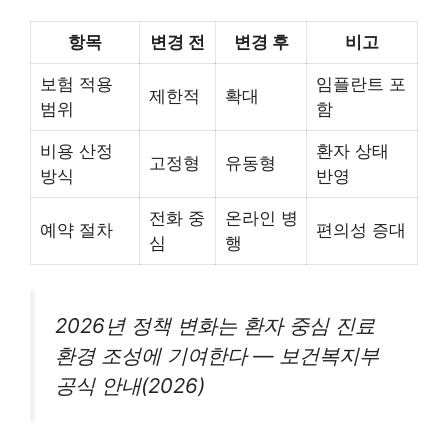
항목
변경 전
변경 후
비고
보험 적용
임플란트 포
제한적
확대
범위
함
비용 산정
환자 상태
고정형
유동형
방식
반영
전화 중
온라인 병
예약 절차
편의성 증대
심
행
2026년 정책 변화는 환자 중심 진료
환경 조성에 기여한다 — 보건복지부
공식 안내(2026)