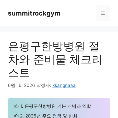
컨
텐
summitrockgym
메
츠
로
뉴
건
너
은평구한방병원 절
뛰
기
차와 준비물 체크리
스트
6월 16, 2026
작성자:
kkangnaaa
✍ 1. 은평구한방병원 기본 개념과 역할
✍ 2. 2026년 주요 정책 및 변화