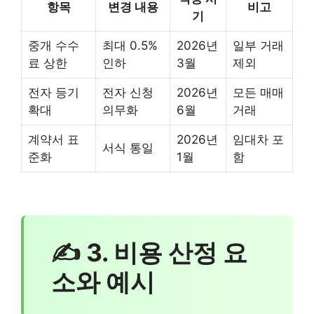
항목
변경 내용
비고
기
중개 수수
최대 0.5%
2026년
일부 거래
료 상한
인하
3월
제외
전자 등기
전자 신청
2026년
모든 매매
확대
의무화
6월
거래
계약서 표
2026년
임대차 포
서식 통일
준화
1월
함
✍ 3. 비용 산정 요
소와 예시