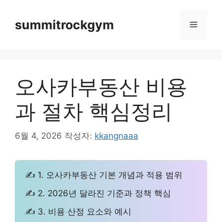
컨
텐
summitrockgym
메
츠
로
뉴
건
너
오사카부동산 비용
뛰
기
과 절차 핵심정리
6월 4, 2026
작성자:
kkangnaaa
✍ 1. 오사카부동산 기본 개념과 적용 범위
✍ 2. 2026년 달라진 기준과 정책 핵심
✍ 3. 비용 산정 요소와 예시