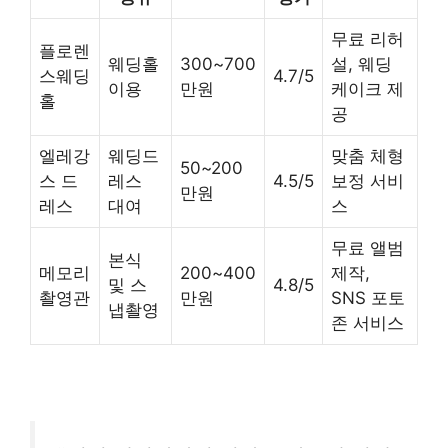
무료 리허
플로렌
웨딩홀
300~700
설, 웨딩
스웨딩
4.7/5
이용
만원
케이크 제
홀
공
엘레강
웨딩드
맞춤 체형
50~200
스 드
레스
4.5/5
보정 서비
만원
레스
대여
스
무료 앨범
본식
메모리
200~400
제작,
및 스
4.8/5
촬영관
만원
SNS 포토
냅촬영
존 서비스