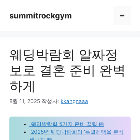
컨
텐
summitrockgym
메
츠
로
뉴
건
너
웨딩박람회 알짜정
뛰
기
보로 결혼 준비 완벽
하게
8월 11, 2025
작성자:
kkangnaaa
 웨딩박람회 5가지 준비 꿀팁 📅
 2025년 웨딩박람회의 ‘특별혜택을 분석
해보자 💸