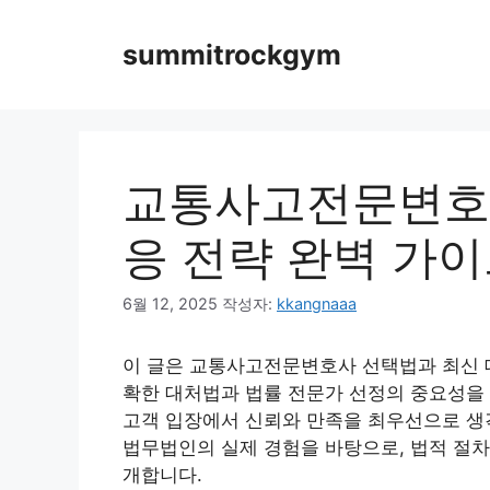
컨
텐
summitrockgym
츠
로
건
너
뛰
교통사고전문변호사
기
응 전략 완벽 가
6월 12, 2025
작성자:
kkangnaaa
이 글은 교통사고전문변호사 선택법과 최신 대
확한 대처법과 법률 전문가 선정의 중요성을
고객 입장에서 신뢰와 만족을 최우선으로 생
법무법인의 실제 경험을 바탕으로, 법적 절차
개합니다.