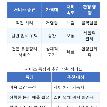
처리
환경 영
서비스 종류
가격대
속도
향
직접 처리
저렴함
느림
불확실함
제한적
일반 업체 위탁
중간
보통
관리
전문 유품정리
상대적
환경친화
빠름
서비스
고가
적
서비스 특징과 추천 상황 정리표
특징
추천 대상
비용 절감 우선
자체 처리 가능자
정확한 분리 배출 필요
일반 업체 위탁 희망자