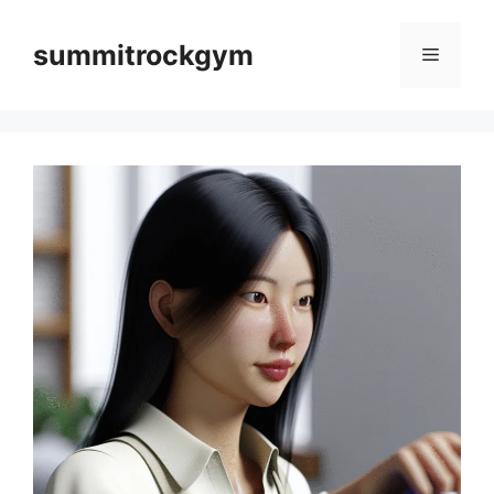
컨
텐
summitrockgym
메
츠
로
뉴
건
너
뛰
기