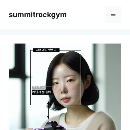
컨
텐
summitrockgym
메
츠
로
뉴
건
너
뛰
기