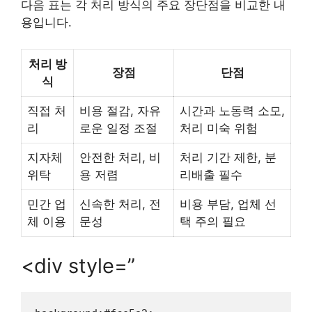
다음 표는 각 처리 방식의 주요 장단점을 비교한 내
용입니다.
처리 방
장점
단점
식
직접 처
비용 절감, 자유
시간과 노동력 소모,
리
로운 일정 조절
처리 미숙 위험
지자체
안전한 처리, 비
처리 기간 제한, 분
위탁
용 저렴
리배출 필수
민간 업
신속한 처리, 전
비용 부담, 업체 선
체 이용
문성
택 주의 필요
<div style=”