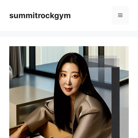
컨
텐
summitrockgym
메
츠
로
뉴
건
너
뛰
기