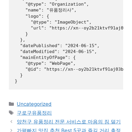
    "@type": "Organization",

    "name": "유품정리사",

    "logo": {

      "@type": "ImageObject",

      "url": "https://xn--oy2b21ktvf91aj03b.k
    }

  },

  "datePublished": "2024-06-15",

  "dateModified": "2024-06-15",

  "mainEntityOfPage": {

    "@type": "WebPage",

    "@id": "https://xn--oy2b21ktvf91aj03b.kr"
  }

카
Uncategorized
테
태
구로구유품정리
고
그
양천구 유품정리 전문 서비스로 마음의 짐 덜기
리
가평빠지 맛집 추천 Best 5곳과 즐길 거리 총정