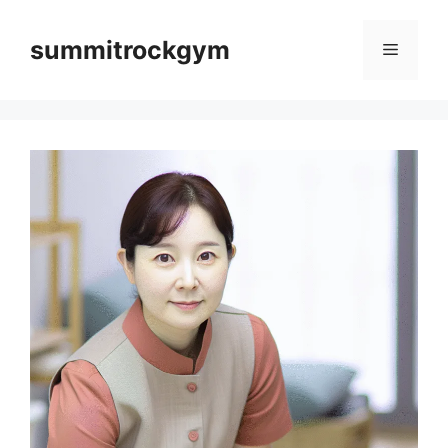
컨
텐
summitrockgym
메
츠
로
뉴
건
너
뛰
기