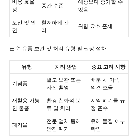
비용 효율
예상보다 증가할 수
중간 수준
성
있음
보안 및 안
철저하게 관
위험 요소 존재
전
리
표 2: 유품 보관 및 처리 유형 별 권장 절차
유형
처리 방법
중요 고려 사항
별도 보관 또는
배분 시 가족
기념품
사진 촬영
의견 조율
재활용 가능
환경 친화적 분
지역 폐기물 규
한 물품
류 및 처리
정 준수
전문 업체 통해
유해 물질 여부
폐기물
안전 폐기
확인