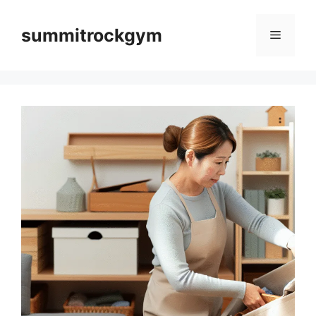
컨
텐
summitrockgym
메
츠
로
뉴
건
너
뛰
기