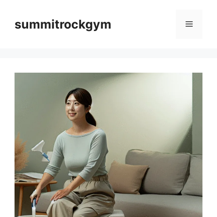
컨
텐
summitrockgym
메
츠
로
뉴
건
너
뛰
기