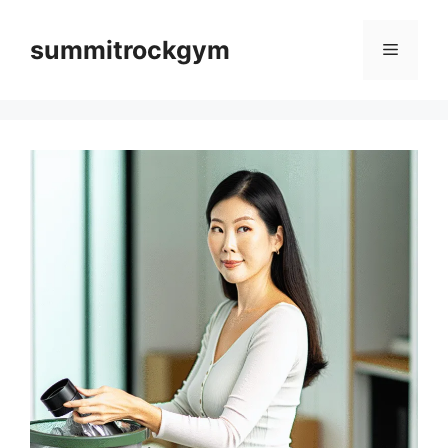
컨
텐
summitrockgym
메
츠
로
뉴
건
너
뛰
기