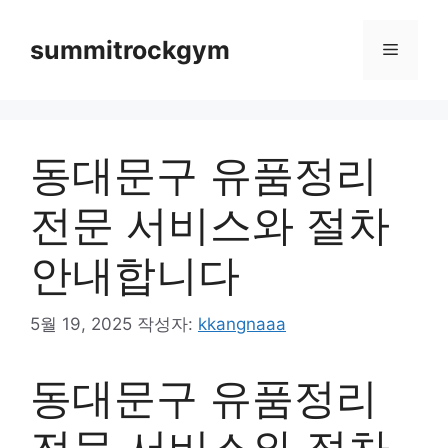
컨
텐
summitrockgym
메
츠
로
뉴
건
너
동대문구 유품정리
뛰
기
전문 서비스와 절차
안내합니다
5월 19, 2025
작성자:
kkangnaaa
동대문구 유품정리
전문 서비스와 절차