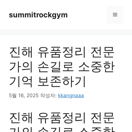
컨
텐
summitrockgym
메
츠
로
뉴
건
너
진해 유품정리 전문
뛰
기
가의 손길로 소중한
기억 보존하기
5월 16, 2025
작성자:
kkangnaaa
진해 유품정리 전문
가의 손길로 소중한