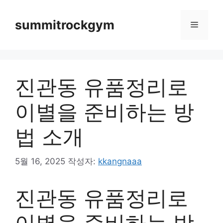
컨
텐
summitrockgym
메
츠
로
뉴
건
너
진관동 유품정리로
뛰
기
이별을 준비하는 방
법 소개
5월 16, 2025
작성자:
kkangnaaa
진관동 유품정리로
이별을 준비하는 방