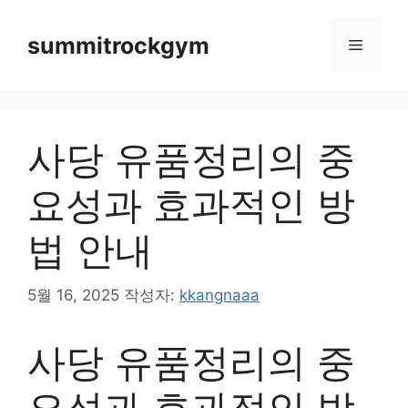
컨
텐
summitrockgym
메
츠
로
뉴
건
너
사당 유품정리의 중
뛰
기
요성과 효과적인 방
법 안내
5월 16, 2025
작성자:
kkangnaaa
사당 유품정리의 중
요성과 효과적인 방