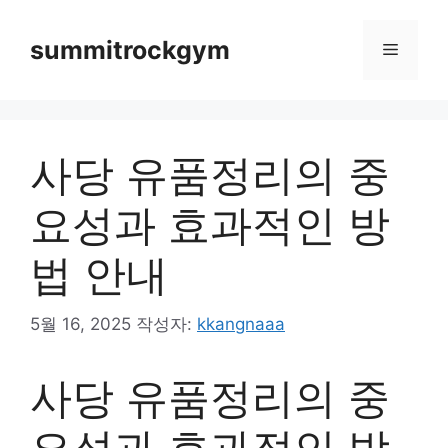
컨
텐
summitrockgym
메
츠
로
뉴
건
너
사당 유품정리의 중
뛰
기
요성과 효과적인 방
법 안내
5월 16, 2025
작성자:
kkangnaaa
사당 유품정리의 중
요성과 효과적인 방