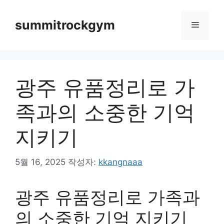
컨
텐
summitrockgym
메
츠
로
뉴
건
너
광주 유품정리로 가
뛰
기
족과의 소중한 기억
지키기
5월 16, 2025
작성자:
kkangnaaa
광주 유품정리로 가족과
의 소중한 기억 지키기