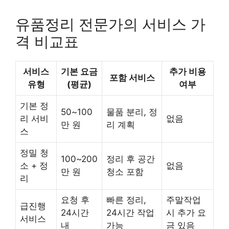
유품정리 전문가의 서비스 가
격 비교표
서비스
기본 요금
추가 비용
포함 서비스
유형
(평균)
여부
기본 정
50~100
물품 분리, 정
리 서비
없음
만 원
리 계획
스
정밀 청
100~200
정리 후 공간
소 + 정
없음
만 원
청소 포함
리
요청 후
빠른 정리,
주말작업
급진행
24시간
24시간 작업
시 추가 요
서비스
내
가능
금 있음