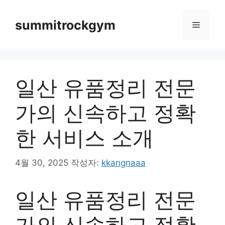
컨
텐
summitrockgym
메
츠
로
뉴
건
너
일산 유품정리 전문
뛰
기
가의 신속하고 정확
한 서비스 소개
4월 30, 2025
작성자:
kkangnaaa
일산 유품정리 전문
가의 신속하고 정확