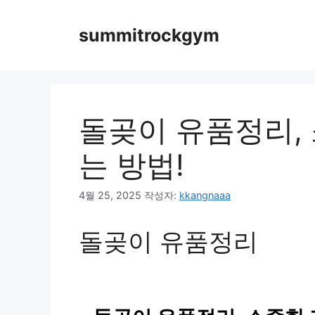
컨
텐
summitrockgym
츠
로
건
너
뛰
돌곶이 유품정리,
기
는 방법!
4월 25, 2025
작성자:
kkangnaaa
돌곶이 유품정리